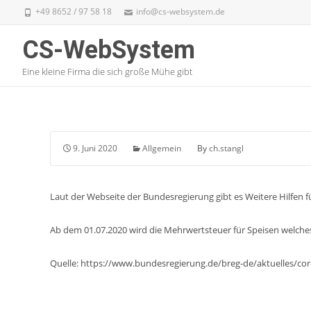
+49 8652 / 97 58 18
info@cs-websystem.de
CS-WebSystem
Eine kleine Firma die sich große Mühe gibt
9. Juni 2020
Allgemein
By
ch.stangl
Laut der Webseite der Bundesregierung gibt es Weitere Hilfen f
Ab dem 01.07.2020 wird die Mehrwertsteuer für Speisen welches
Quelle: https://www.bundesregierung.de/breg-de/aktuelles/cor