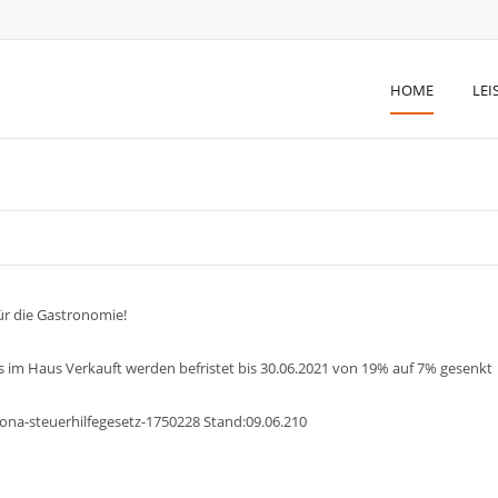
Skip
HOME
LE
to
content
ür die Gastronomie!
 im Haus Verkauft werden befristet bis 30.06.2021 von 19% auf 7% gesenkt
ona-steuerhilfegesetz-1750228 Stand:09.06.210